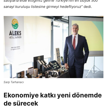
satışlarla elde ettiğimiz gelirle Türkiye’nin en büyük 500
sanayi kuruluşu listesine girmeyi hedefliyoruz”
dedi.
Sarp Tarhanacı
Ekonomiye katkı yeni dönemde
de sürecek