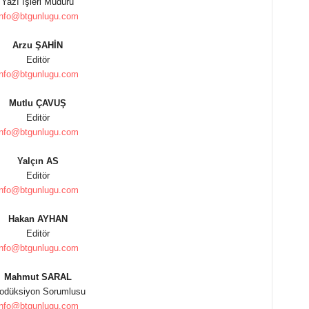
Yazı İşleri Müdürü
info@btgunlugu.com
Arzu ŞAHİN
Editör
info@btgunlugu.com
Mutlu ÇAVUŞ
Editör
info@btgunlugu.com
Yalçın AS
Editör
info@btgunlugu.com
Hakan AYHAN
Editör
info@btgunlugu.com
Mahmut SARAL
odüksiyon Sorumlusu
info@btgunlugu.com