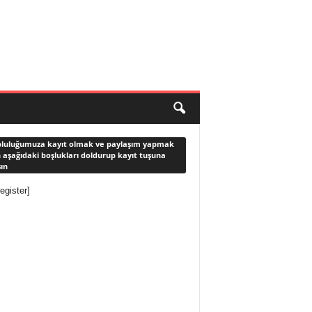
luluğumuza kayıt olmak ve paylaşım yapmak
n aşağıdaki boşlukları doldurup kayıt tuşuna
ın
egister]