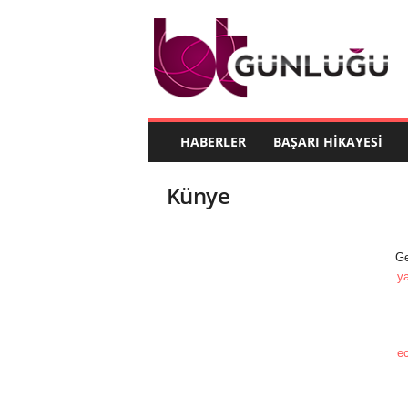
B
T
G
ü
n
l
ü
HABERLER
BAŞARI HIKAYESI
ğ
ü
Künye
Ge
y
e