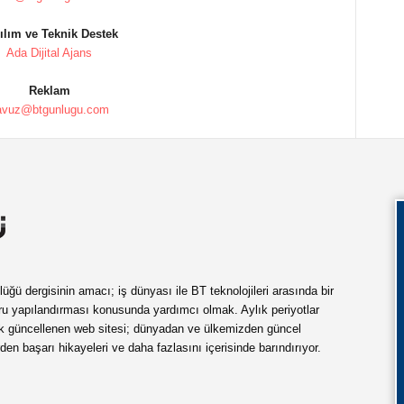
ılım ve Teknik Destek
Ada Dijital Ajans
Reklam
avuz@btgunlugu.com
ü dergisinin amacı; iş dünyası ile BT teknolojileri arasında bir
ru yapılandırması konusunda yardımcı olmak. Aylık periyotlar
ük güncellenen web sitesi; dünyadan ve ülkemizden güncel
rden başarı hikayeleri ve daha fazlasını içerisinde barındırıyor.