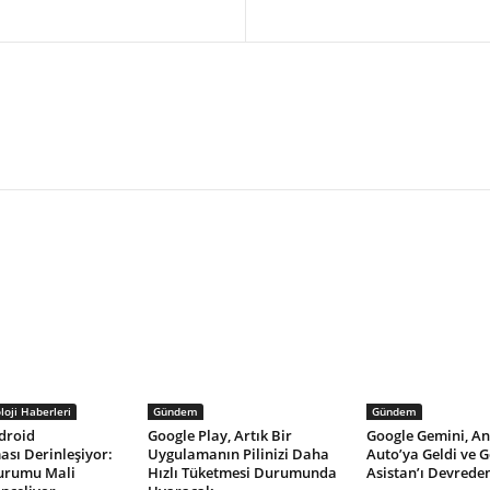
oji Haberleri
Gündem
Gündem
droid
Google Play, Artık Bir
Google Gemini, A
sı Derinleşiyor:
Uygulamanın Pilinizi Daha
Auto’ya Geldi ve 
urumu Mali
Hızlı Tüketmesi Durumunda
Asistan’ı Devreden