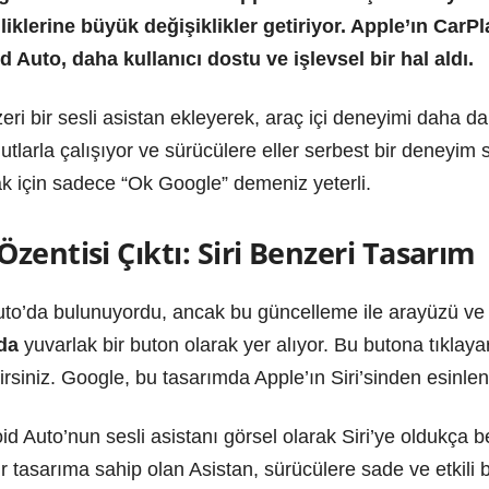
liklerine büyük değişiklikler getiriyor. Apple’ın CarP
 Auto, daha kullanıcı dostu ve işlevsel bir hal aldı.
ri bir sesli asistan ekleyerek, araç içi deneyimi daha da i
utlarla çalışıyor ve sürücülere eller serbest bir deneyim s
 için sadece “Ok Google” demeniz yeterli.
zentisi Çıktı: Siri Benzeri Tasarım
to’da bulunuyordu, ancak bu güncelleme ile arayüzü ve i
da
yuvarlak bir buton olarak yer alıyor. Bu butona tıklayara
ilirsiniz. Google, bu tasarımda Apple’ın Siri’sinden esinle
oid Auto’nun sesli asistanı görsel olarak Siri’ye oldukç
ir tasarıma sahip olan Asistan, sürücülere sade ve etkili 