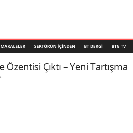
MAKALELER
SEKTÖRÜN İÇINDEN
BT DERGI
BTG TV
 Özentisi Çıktı – Yeni Tartışma
4