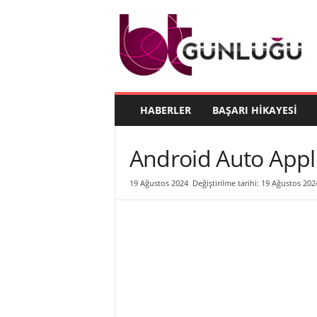
B
T
G
ü
n
l
ü
HABERLER
BAŞARI HIKAYESI
ğ
ü
Android Auto Apple
19 Ağustos 2024
Değiştirilme tarihi: 19 Ağustos 202