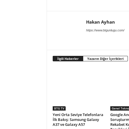
Hakan Ayhan
https://www.btgunlugu.com/
İlgili Haberler
Yazarın Diğer İçerikleri
BTG TV
Genel Teknol
Yeni Orta Seviye Telefonlara
Google An
İlk Bakış: Samsung Galaxy
Soruşturma
A37 ve Galaxy A57
Rekabet K