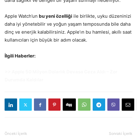
daha sağlıklı ve dengeli bir yaşam sunmayı hedefliyor.
Apple Watch’un
bu yeni özelliği
ile birlikte, uyku düzeninizi
daha iyi yönetebilir ve yoğun yaşam temposunda bile daha
dinç ve enerjik kalabilirsiniz. Apple’ın bu hamlesi, akıllı saat
kullanıcıları için büyük bir adım olacak.
İlgili Haberler:
>> Apple 50 Milyon Dolarlık Devasa Ceza Aldı – Zor
Durumda Kaldılar
Önceki İçerik
Sonraki İçerik