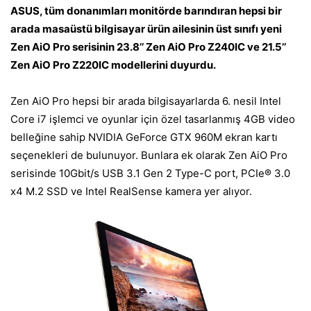
ASUS, tüm donanımları monitörde barındıran hepsi bir
arada masaüstü bilgisayar ürün ailesinin üst sınıfı yeni
Zen AiO Pro serisinin 23.8’’ Zen AiO Pro Z240IC ve 21.5’’
Zen AiO Pro Z220IC modellerini duyurdu.
Zen AiO Pro hepsi bir arada bilgisayarlarda 6. nesil Intel
Core i7 işlemci ve oyunlar için özel tasarlanmış 4GB video
belleğine sahip NVIDIA GeForce GTX 960M ekran kartı
seçenekleri de bulunuyor. Bunlara ek olarak Zen AiO Pro
serisinde 10Gbit/s USB 3.1 Gen 2 Type-C port, PCIe® 3.0
x4 M.2 SSD ve Intel RealSense kamera yer alıyor.