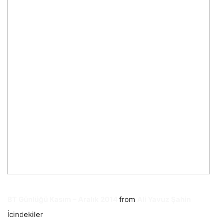
BT Günlüğü Kasım – Aralık 2014
from
Ali Yavuz Şahin
İçindekiler