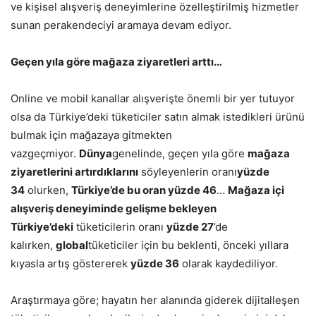
ve kişisel alışveriş deneyimlerine özelleştirilmiş hizmetler
sunan perakendeciyi aramaya devam ediyor.
Geçen yıla göre mağaza ziyaretleri arttı…
Online ve mobil kanallar alışverişte önemli bir yer tutuyor
olsa da Türkiye’deki tüketiciler satın almak istedikleri ürünü
bulmak için mağazaya gitmekten
vazgeçmiyor.
Dünya
genelinde, geçen yıla göre
mağaza
ziyaretlerini artırdıklarını
söyleyenlerin oranı
yüzde
34
olurken,
Türkiye’de bu oran yüzde 46
…
Mağaza içi
alışveriş deneyiminde gelişme bekleyen
Türkiye’deki
tüketicilerin oranı
yüzde 27
’de
kalırken,
global
tüketiciler için bu beklenti, önceki yıllara
kıyasla artış göstererek
yüzde 36
olarak kaydediliyor.
Araştırmaya göre; hayatın her alanında giderek dijitalleşen