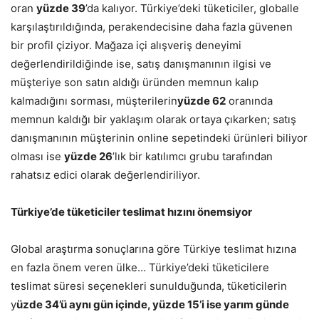
oran
yüzde 39
’da kalıyor. Türkiye’deki tüketiciler, globalle
karşılaştırıldığında, perakendecisine daha fazla güvenen
bir profil çiziyor. Mağaza içi alışveriş deneyimi
değerlendirildiğinde ise, satış danışmanının ilgisi ve
müşteriye son satın aldığı üründen memnun kalıp
kalmadığını sorması, müşterilerin
yüzde 62
oranında
memnun kaldığı bir yaklaşım olarak ortaya çıkarken; satış
danışmanının müşterinin online sepetindeki ürünleri biliyor
olması ise
yüzde 26
’lık bir katılımcı grubu tarafından
rahatsız edici olarak değerlendiriliyor.
Türkiye’de tüketiciler teslimat hızını önemsiyor
Global araştırma sonuçlarına göre Türkiye teslimat hızına
en fazla önem veren ülke… Türkiye’deki tüketicilere
teslimat süresi seçenekleri sunulduğunda, tüketicilerin
y
üzde 34’ü aynı gün içinde, yüzde 15’i ise yarım günde