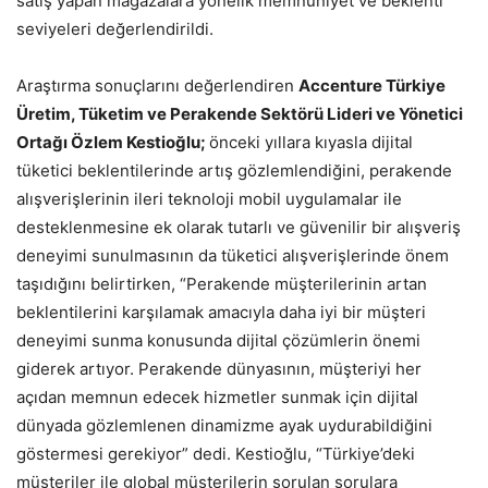
satış yapan mağazalara yönelik memnuniyet ve beklenti
seviyeleri değerlendirildi.
Araştırma sonuçlarını değerlendiren
Accenture Türkiye
Üretim, Tüketim ve Perakende Sektörü Lideri ve Yönetici
Ortağı Özlem Kestioğlu;
önceki yıllara kıyasla dijital
tüketici beklentilerinde artış gözlemlendiğini, perakende
alışverişlerinin ileri teknoloji mobil uygulamalar ile
desteklenmesine ek olarak tutarlı ve güvenilir bir alışveriş
deneyimi sunulmasının da tüketici alışverişlerinde önem
taşıdığını belirtirken, “Perakende müşterilerinin artan
beklentilerini karşılamak amacıyla daha iyi bir müşteri
deneyimi sunma konusunda dijital çözümlerin önemi
giderek artıyor. Perakende dünyasının, müşteriyi her
açıdan memnun edecek hizmetler sunmak için dijital
dünyada gözlemlenen dinamizme ayak uydurabildiğini
göstermesi gerekiyor” dedi. Kestioğlu, “Türkiye’deki
müşteriler ile global müşterilerin sorulan sorulara