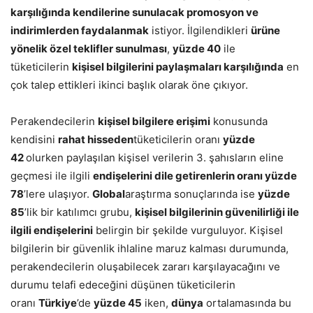
karşılığında kendilerine sunulacak promosyon ve
indirimlerden faydalanmak
istiyor. İlgilendikleri
ürüne
yönelik özel teklifler sunulması
,
yüzde 40
ile
tüketicilerin
kişisel bilgilerini paylaşmaları karşılığında
en
çok talep ettikleri ikinci başlık olarak öne çıkıyor.
Perakendecilerin
kişisel bilgilere erişimi
konusunda
kendisini
rahat hisseden
tüketicilerin oranı
yüzde
42
olurken paylaşılan kişisel verilerin 3. şahısların eline
geçmesi ile ilgili
endişelerini dile getirenlerin oranı yüzde
78
’lere ulaşıyor.
Global
araştırma sonuçlarında ise
yüzde
85
’lik bir katılımcı grubu,
kişisel bilgilerinin güvenilirliği ile
ilgili endişelerini
belirgin bir şekilde vurguluyor. Kişisel
bilgilerin bir güvenlik ihlaline maruz kalması durumunda,
perakendecilerin oluşabilecek zararı karşılayacağını ve
durumu telafi edeceğini düşünen tüketicilerin
oranı
Türkiye
’de
yüzde 45
iken,
dünya
ortalamasında bu