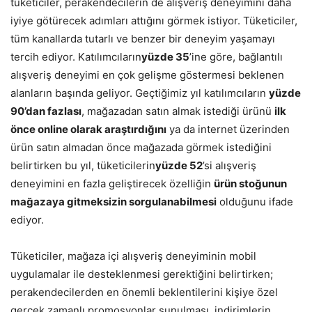
tüketiciler, perakendecilerin de alışveriş deneyimini daha
iyiye götürecek adımları attığını görmek istiyor. Tüketiciler,
tüm kanallarda tutarlı ve benzer bir deneyim yaşamayı
tercih ediyor. Katılımcıların
yüzde 35
’ine göre, bağlantılı
alışveriş deneyimi en çok gelişme göstermesi beklenen
alanların başında geliyor. Geçtiğimiz yıl katılımcıların
yüzde
90’dan fazlası
, mağazadan satın almak istediği ürünü
ilk
önce online olarak araştırdığını
ya da internet üzerinden
ürün satın almadan önce mağazada görmek istediğini
belirtirken bu yıl, tüketicilerin
yüzde 52
’si alışveriş
deneyimini en fazla geliştirecek özelliğin
ürün stoğunun
mağazaya gitmeksizin sorgulanabilmesi
olduğunu ifade
ediyor.
Tüketiciler, mağaza içi alışveriş deneyiminin mobil
uygulamalar ile desteklenmesi gerektiğini belirtirken;
perakendecilerden en önemli beklentilerini kişiye özel
gerçek zamanlı promosyonlar sunulması, indirimlerin