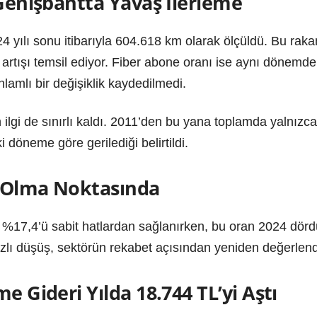
 Genişbantta Yavaş İlerleme
4 yılı sonu itibarıyla 604.618 km olarak ölçüldü. Bu ra
 artışı temsil ediyor. Fiber abone oranı ise aynı dönem
amlı bir değişiklik kaydedilmedi.
ilgi de sınırlı kaldı. 2011’den bu yana toplamda yalnızc
 döneme göre gerilediği belirtildi.
k Olma Noktasında
in %17,4’ü sabit hatlardan sağlanırken, bu oran 2024 dö
hızlı düşüş, sektörün rekabet açısından yeniden değerlendi
e Gideri Yılda 18.744 TL’yi Aştı