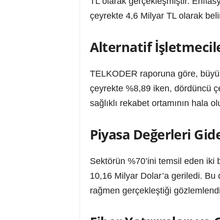
TL olarak gerçekleşmiştir. Enflas
çeyrekte 4,6 Milyar TL olarak belir
Alternatif İşletmecil
TELKODER raporuna göre, büyük üç 
çeyrekte %8,89 iken, dördüncü çe
sağlıklı rekabet ortamının hala ol
Piyasa Değerleri Gid
Sektörün %70’ini temsil eden iki 
10,16 Milyar Dolar’a geriledi. Bu
rağmen gerçekleştiği gözlemlendi