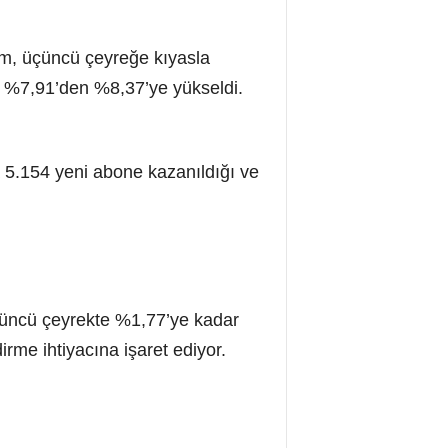
kam, üçüncü çeyreğe kıyasla
de %7,91’den %8,37’ye yükseldi.
a 5.154 yeni abone kazanıldığı ve
rdüncü çeyrekte %1,77’ye kadar
rme ihtiyacına işaret ediyor.