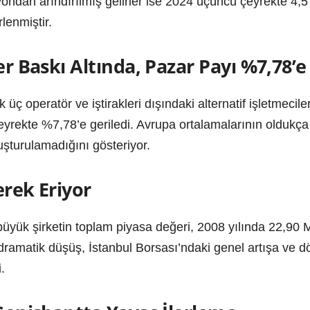
yondan arındırılmış gelirler ise 2024 üçüncü çeyrekte 4,
lenmiştir.
er Baskı Altında, Pazar Payı %7,78’e
operatör ve iştirakleri dışındaki alternatif işletmeciler
yrekte %7,78’e geriledi. Avrupa ortalamalarının oldukça 
uşturulamadığını gösteriyor.
erek Eriyor
büyük şirketin toplam piyasa değeri, 2008 yılında 22,90 
 dramatik düşüş, İstanbul Borsası’ndaki genel artışa ve 
.