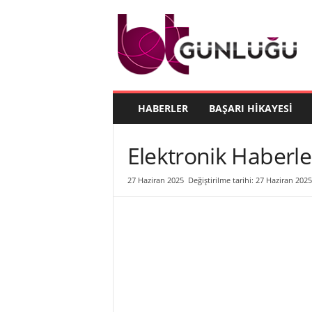
B
T
G
ü
n
l
ü
HABERLER
BAŞARI HIKAYESI
ğ
ü
Elektronik Haberl
27 Haziran 2025
Değiştirilme tarihi: 27 Haziran 2025