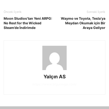
Önceki İçerik
Sonraki İçerik
Moon Studios’tan Yeni ARPG:
Waymo ve Toyota, Tesla’ya
No Rest for the Wicked
Meydan Okumak için Bir
Steam’de İndirimde
Araya Geliyor
Yalçın AS
https://www.btgunlugu.com/