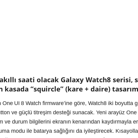
kıllı saati olacak Galaxy Watch8 serisi, 
 kasada “squircle” (kare + daire) tasarı
 One UI 8 Watch firmware’ine göre, Watch8 iki boyutta g
tton ve güçlü titreşim desteği sunacak. Yeni arayüz One U
im ve durum bilgilerini ekranın kenarından kaydırmayla er
ruma modu ile batarya sağlığını da iyileştirecek. Kısayol