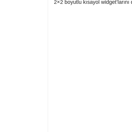
2×2 boyutlu kısayol widget’ların