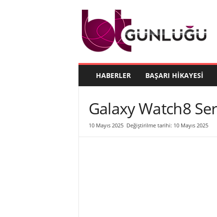
B
T
G
ü
n
l
ü
HABERLER
BAŞARI HIKAYESI
ğ
ü
Galaxy Watch8 Ser
10 Mayıs 2025
Değiştirilme tarihi: 10 Mayıs 2025