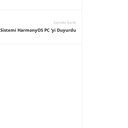
Sonraki İçerik
 Sistemi HarmonyOS PC ‘yi Duyurdu
ü