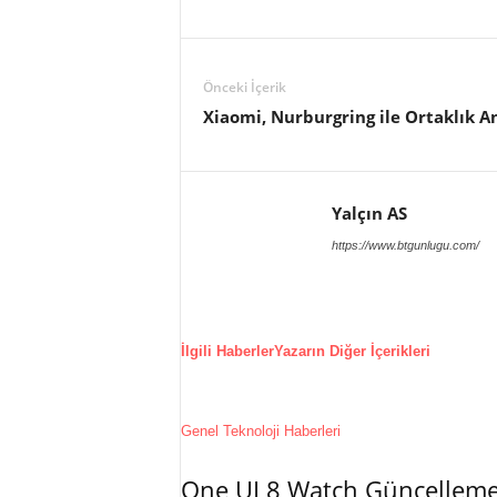
Önceki İçerik
Xiaomi, Nurburgring ile Ortaklık A
Yalçın AS
https://www.btgunlugu.com/
İlgili Haberler
Yazarın Diğer İçerikleri
Genel Teknoloji Haberleri
One UI 8 Watch Güncellemesi