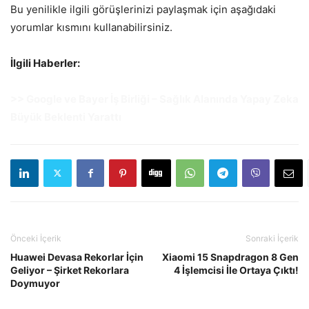
Bu yenilikle ilgili görüşlerinizi paylaşmak için aşağıdaki
yorumlar kısmını kullanabilirsiniz.
İlgili Haberler:
>> Google ve Bayer İş Birliği – Sağlık Alanında Yapay Zeka
Büyük Beklenti Yarattı
Önceki İçerik
Sonraki İçerik
Huawei Devasa Rekorlar İçin
Xiaomi 15 Snapdragon 8 Gen
Geliyor – Şirket Rekorlara
4 İşlemcisi İle Ortaya Çıktı!
Doymuyor