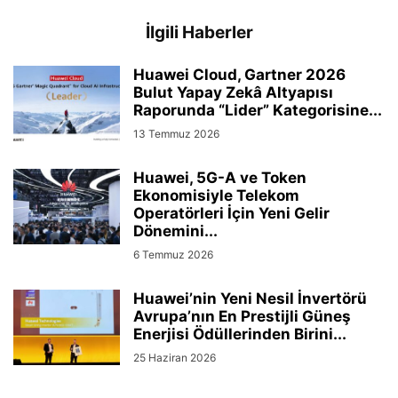
İlgili Haberler
Huawei Cloud, Gartner 2026
Bulut Yapay Zekâ Altyapısı
Raporunda “Lider” Kategorisine...
13 Temmuz 2026
Huawei, 5G-A ve Token
Ekonomisiyle Telekom
Operatörleri İçin Yeni Gelir
Dönemini...
6 Temmuz 2026
Huawei’nin Yeni Nesil İnvertörü
Avrupa’nın En Prestijli Güneş
Enerjisi Ödüllerinden Birini...
25 Haziran 2026