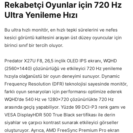
Rekabetçi Oyunlar için 720 Hz
Ultra Yenileme H
ızı
Bu ultra hızlı monit
ör, en h
ızlı tepki s
ürelerini ve nefes
kesici görüntü kalitesini arayan üst düzey oyuncular için
birinci s
ınıf bir tercih oluyor.
Predator X27U F8, 26,5 in
çlik OLED IPS ekran
ı, WQHD
(2560×1440)
çözünürlü
ğ
ü ve etkileyici 720 Hz yenileme
h
ızıyla olağan
üstü bir oyun deneyimi sunuyor. Dynamic
Frequency Resolution (DFR) teknolojisi sayesinde monitör,
farkl
ı oyun senaryoları i
çin performans
ı optimize ederek
WQHD’de 540 Hz ve 1280×720
çözünürlükte 720 Hz
aras
ında ge
çi
ş yapabiliyor. Y
üzde 99 DCI-P3 renk gam
ı ve
VESA DisplayHDR 500 True Black sertifikası ile derin
siyahlar ve
çarp
ıcı kontrast sunarak etkileyici g
örseller
olu
şturuyor. Ayrıca, AMD FreeSync Premium Pro ekran