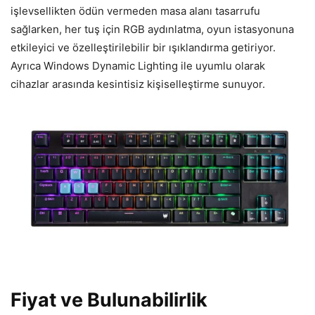
i
şlevsellikten
ödün vermeden masa alan
ı tasarrufu
sağlarken, her tuş i
çin RGB ayd
ınlatma, oyun istasyonuna
etkileyici ve
özelle
ştirilebilir bir ışıklandırma getiriyor.
Ayrıca Windows Dynamic Lighting ile uyumlu olarak
cihazlar arasında kesintisiz kişiselleştirme sunuyor.
Fiyat ve Bulunabilirlik