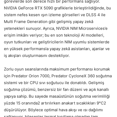
görevlerde son derece h
ızlı bir performans sağlıyor.
NVIDIA
GeForce RTX 5090 grafiklerle birle
ştirildiğinde, bu
sistem nefes kesen ışın izleme g
örselleri ve DLSS 4 ile
Multi Frame Generation gibi geli
şmiş yapay zek
â
yetenekleri sunuyor. Ayr
ıca, NVIDIA NIM Microservices’e
erişim imk
ân
ı veriyor; bu en son teknoloji AI modelleri,
oyun tutkunları ve geliştiricilerin NIM uyumlu sistemlerde
en y
üksek performansla yapay zekâ asistanlar
ı, ajanlar ve
iş akışları oluşturmasını destekliyor.
Zorlu oyun seanslarında maksimum performansı korumak
i
çin Predator Orion 7000, Predator CycloneX 360 so
ğutma
sistemi ve bir CPU sıvı soğutucu ile donatıldı. Gelişmiş
soğutma
çözümü, benzersiz bir fan düzeni ve aç
ık kanallı
yapıya sahip. Bu sayede masa
üstünün so
ğutma verimliliği
y
üzde 15 oran
ında2 artırılırken anakart sıcaklıkları 9
°C2
dü
ş
ürülüyor. Böylece optimal hava ak
ışı ve ısı dağılımı
sağlanıyor, bileşenler termal kısıtlama olmadan tam