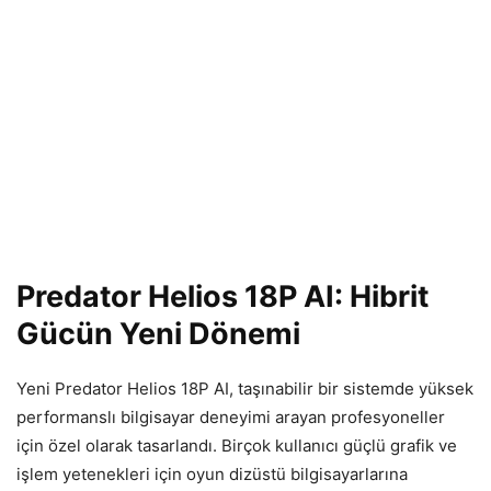
Predator Helios 18P AI: Hibrit
G
ücün Yeni Dönemi
Yeni Predator Helios 18P AI, ta
şınabilir bir sistemde y
üksek
performansl
ı bilgisayar deneyimi arayan profesyoneller
i
çin özel olarak tasarland
ı. Bir
çok kullan
ıcı g
üçlü grafik ve
i
şlem yetenekleri i
çin oyun dizüstü bilgisayarlar
ına