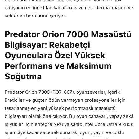
d
ünyan
ın en ince1 fan kanatları, sıvı metal termal macun ve
vekt
ör
ısı borularını i
çeriyor.
Predator Orion 7000 Masaüstü
Bilgisayar: Rekabetçi
Oyunculara Özel Yüksek
Performans ve Maksimum
So
ğutma
Predator Orion 7000 (PO7-667), oyunseverler, i
çerik
üreticiler ve güçten ödün vermeyen profesyoneller için
tasarlanm
ış en yeni y
üksek performansl
ı masa
üstü
bilgisayar
ı olarak
öne ç
ıkıyor. Bu oyun canavarı, yapay zek
â
i
ş y
ükleri için entegre NPU’ya sahip Intel Core Ultra 9 285K
i
şlemciye kadar se
çenek sunarak, oyun, yay
ın ve
çoklu