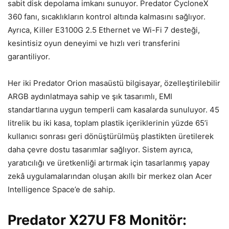
sabit disk depolama imkan
ı sunuyor. Predator CycloneX
360 fanı, sıcaklıkların kontrol altında kalmasını sağlıyor.
Ayrıca, Killer
E3100G 2.5 Ethernet ve Wi-Fi 7 deste
ği,
kesintisiz oyun deneyimi ve hızlı veri transferini
garantiliyor.
Her iki Predator Orion masa
üstü bilgisayar, özelle
ştirilebilir
ARGB aydınlatmaya sahip ve şık tasarımlı, EMI
standartlarına uygun temperli cam kasalarda sunuluyor. 45
litrelik bu iki kasa, toplam plastik i
çeriklerinin yüzde 65’i
kullan
ıcı sonrası geri d
önü
şt
ürülmü
ş plastikten
üretilerek
daha çevre dostu tasar
ımlar sağlıyor. Sistem ayrıca,
yaratıcılığı ve
üretkenli
ği artırmak i
çin tasarlanm
ış yapay
zek
â uygulamalar
ından oluşan akıllı bir merkez olan Acer
Intelligence Space’e de sahip.
Predator X27U F8 Monit
ör: