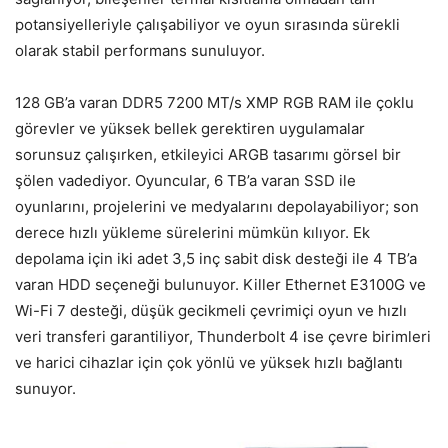
potansiyelleriyle
çal
ışabiliyor ve oyun sırasında s
ürekli
olarak stabil performans sunuluyor.
128 GB’a varan DDR5 7200 MT/s XMP RGB RAM ile çoklu
görevler ve yüksek bellek gerektiren uygulamalar
sorunsuz çal
ışırken, etkileyici ARGB tasarımı g
örsel bir
ş
ölen vadediyor. Oyuncular, 6 TB’a varan SSD ile
oyunlar
ını, projelerini ve medyalarını depolayabiliyor; son
derece hızlı y
ükleme sürelerini mümkün k
ılıyor. Ek
depolama i
çin iki adet 3,5 inç sabit disk deste
ği ile 4 TB’a
varan HDD se
çene
ği bulunuyor. Killer Ethernet E3100G ve
Wi-Fi 7 desteği, d
ü
ş
ük gecikmeli çevrimiçi oyun ve h
ızlı
veri transferi garantiliyor, Thunderbolt 4 ise
çevre birimleri
ve harici cihazlar için çok yönlü ve yüksek h
ızlı bağlantı
sunuyor.