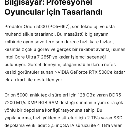
Bilgisayar: Profesyonel
Oyuncular için Tasarland
ı
Predator Orion 5000 (PO5-667), son teknoloji ve usta
m
ühendislikle tasarland
ı. Bu masa
üstü bilgisayar
ın
kalbinde oyun severlere son derece hızlı kare hızları,
kesintisiz
çoklu görev ve gerçek bir rekabet avantaj
ı sunan
Intel
Core Ultra 7 265F’ye kadar i
şlemci se
çene
ği
bulunuyor. G
örsel deneyim, ola
ğan
üstü h
ızlarda nefes
kesici g
örüntüler sunan NVIDIA GeForce RTX 5080’e kadar
ekran kart
ı ile destekleniyor.
Orion 5000, anlık tepki s
üreleri için 128 GB’a varan DDR5
7200 MT/s XMP RGB RAM deste
ği sunmanın yanı sıra
çok
yönlü bir depolama konfigürasyonuna sahip. Bu
yap
ılandırma, hızlı y
ükleme süreleri için 2 TB’a varan SSD
depolama ve iki adet 3,5 inç SATA sürücü ile 4 TB’a varan