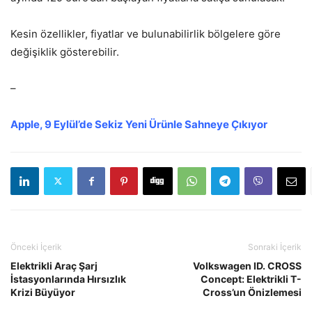
Kesin
özellikler, fiyatlar ve bulunabilirlik bölgelere göre
de
ğişiklik g
österebilir.
–
Apple, 9 Eyl
ül’de Sekiz Yeni Ürünle Sahneye Ç
ıkıyor
Önceki İçerik
Sonraki İçerik
Elektrikli Araç Şarj
Volkswagen ID. CROSS
İstasyonlarında Hırsızlık
Concept: Elektrikli T-
Krizi Büyüyor
Cross’un Önizlemesi