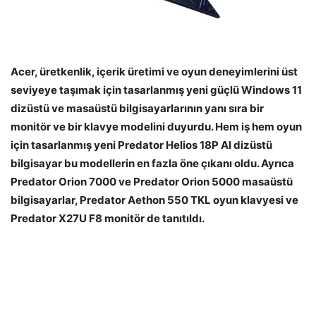
Acer,
üretkenlik, içerik üretimi ve oyun deneyimlerini üst
seviyeye ta
şımak i
çin tasarlanm
ış yeni g
üçlü Windows 11
dizüstü ve masaüstü bilgisayarlar
ının yanı sıra bir
monit
ör ve bir klavye modelini duyurdu. Hem i
ş hem oyun
i
çin tasarlanm
ış yeni Predator Helios 18P AI diz
üstü
bilgisayar bu modellerin en fazla öne ç
ıkanı oldu. Ayrıca
Predator Orion 7000 ve Predator Orion 5000 masa
üstü
bilgisayarlar, Predator Aethon 550 TKL oyun klavyesi ve
Predator X27U F8 monitör de tan
ıtıldı.