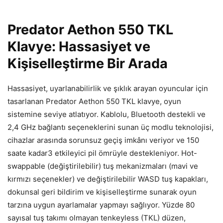
Predator Aethon 550 TKL
Klavye: Hassasiyet ve
Kişiselleştirme Bir Arada
Hassasiyet, uyarlanabilirlik ve şıklık arayan oyuncular i
çin
tasarlanan Predator Aethon 550 TKL klavye, oyun
sistemine seviye atlat
ıyor. Kablolu, Bluetooth destekli ve
2,4 GHz bağlantı se
çeneklerini sunan üç modlu teknolojisi,
cihazlar aras
ında sorunsuz ge
çi
ş imk
ân
ı veriyor ve 150
saate kadar3 etkileyici pil
ömrüyle destekleniyor. Hot-
swappable (de
ğiştirilebilir) tuş mekanizmaları (mavi ve
kırmızı se
çenekler) ve de
ğiştirilebilir WASD tuş kapakları,
dokunsal geri bildirim ve kişiselleştirme sunarak oyun
tarzına uygun ayarlamalar yapmayı sağlıyor. Y
üzde 80
say
ısal tuş takımı olmayan tenkeyless (TKL) d
üzen,