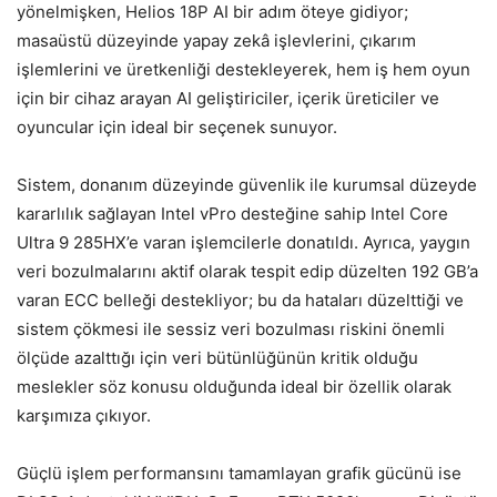
y
önelmi
şken, Helios 18P AI bir adım
öteye gidiyor;
masaüstü düzeyinde yapay zekâ i
şlevlerini,
ç
ıkarım
işlemlerini ve
üretkenli
ği destekleyerek, hem iş hem oyun
i
çin bir cihaz arayan AI geli
ştiriciler, i
çerik üreticiler ve
oyuncular için ideal bir seçenek sunuyor.
Sistem, donan
ım d
üzeyinde güvenlik ile kurumsal düzeyde
kararl
ılık sağlayan Intel
vPro deste
ğine sahip Intel
Core
Ultra 9 285HX’e varan i
şlemcilerle donatıldı. Ayrıca, yaygın
veri bozulmalarını aktif olarak tespit edip d
üzelten 192 GB’a
varan ECC belle
ği destekliyor; bu da hataları d
üzeltti
ği ve
sistem
çökmesi ile sessiz veri bozulmas
ı riskini
önemli
ölçüde azaltt
ığı i
çin veri bütünlü
ğ
ünün kritik oldu
ğu
meslekler s
öz konusu oldu
ğunda ideal bir
özellik olarak
kar
şımıza
ç
ıkıyor.
G
üçlü i
şlem performansını tamamlayan grafik g
ücünü ise