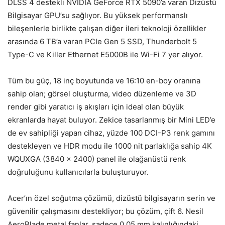
DLSS 4 destekli NVIDIA GeForce RTX 5090’a varan Dizüstü
Bilgisayar GPU’su sa
ğlıyor. Bu y
üksek performansl
ı
bileşenlerle birlikte
çal
ışan diğer ileri teknoloji
özellikler
aras
ında 6 TB’a varan PCIe Gen 5 SSD, Thunderbolt 5
Type-C ve Killer
Ethernet E5000B ile Wi-Fi 7 yer al
ıyor.
T
üm bu güç, 18 inç boyutunda ve 16:10 en-boy oran
ına
sahip olan; g
örsel olu
şturma, video d
üzenleme ve 3D
render gibi yarat
ıcı iş akışları i
çin ideal olan büyük
ekranlarda hayat buluyor. Zekice tasarlanm
ış bir Mini LED’e
de ev sahipliği yapan cihaz, y
üzde 100 DCI-P3 renk gam
ını
destekleyen ve HDR modu ile 1000 nit parlaklığa sahip 4K
WQUXGA (3840 x 2400) panel ile olağan
üstü renk
do
ğruluğunu kullanıcılarla buluşturuyor.
Acer’ın
özel so
ğutma
çözümü, dizüstü bilgisayar
ın serin ve
g
üvenilir çal
ışmasını destekliyor; bu
çözüm, çift 6. Nesil
AeroBlade metal fanlar, sadece 0,05 mm kal
ınlığındaki