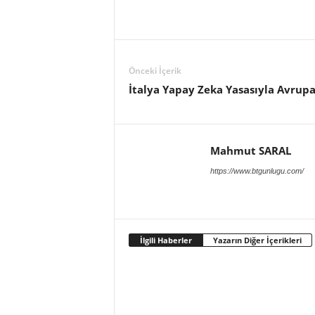
Önceki İçerik
İtalya Yapay Zeka Yasasıyla Avru
Mahmut SARAL
https://www.btgunlugu.com/
İlgili Haberler
Yazarın Diğer İçerikleri