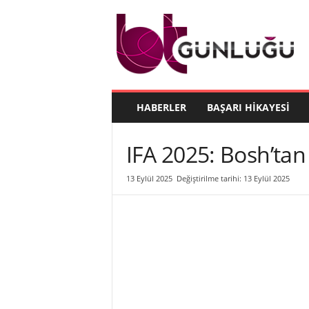
B
T
G
ü
n
l
ü
HABERLER
BAŞARI HIKAYESI
ğ
ü
IFA 2025: Bosh’tan
13 Eylül 2025
Değiştirilme tarihi: 13 Eylül 2025