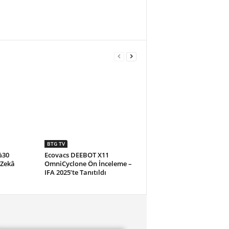
BTG TV
%30
Ecovacs DEEBOT X11
 Zekâ
OmniCyclone Ön İnceleme –
IFA 2025’te Tanıtıldı