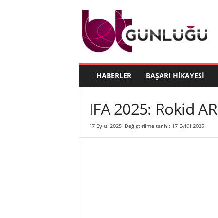
B
T
G
ü
n
l
ü
HABERLER
BAŞARI HIKAYESI
ğ
ü
IFA 2025: Rokid AR
17 Eylül 2025
Değiştirilme tarihi: 17 Eylül 2025