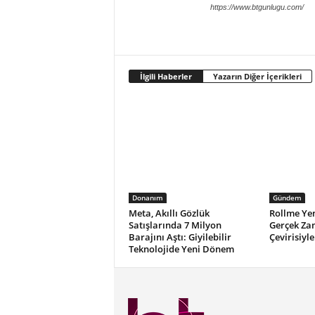
https://www.btgunlugu.com/
İlgili Haberler
Yazarın Diğer İçerikleri
Donanım
Gündem
Meta, Akıllı Gözlük
Rollme Yen
Satışlarında 7 Milyon
Gerçek Za
Barajını Aştı: Giyilebilir
Çevirisiyle
Teknolojide Yeni Dönem