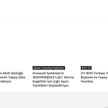
Genel Teknoloji Haberleri
BTG TV
i Akıllı Gözlüğü
Dassault Systèmes’in
ICY BOX Türkiye: 
manlı Yapay Zeka
3DEXPERIENCE Lab’i, Görme
Büyüme ve Yapay
 Geliyor
Engelliler İçin Çığır Açan
Hamlesi
Yenilikleri Güçlendiriyor