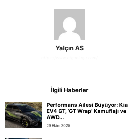
Yalçın AS
https://www.btgunlugu.com/
İlgili Haberler
Performans Ailesi Büyüyor: Kia
EV4 GT, ‘GT Wrap’ Kamuflajı ve
AWD...
29 Ekim 2025