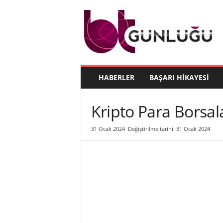
B
T
G
ü
n
l
ü
HABERLER
BAŞARI HIKAYESI
ğ
ü
Kripto Para Borsal
31 Ocak 2024
Değiştirilme tarihi: 31 Ocak 2024