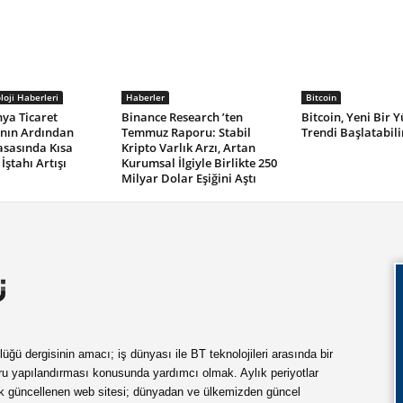
oji Haberleri
Haberler
Bitcoin
ya Ticaret
Binance Research ’ten
Bitcoin, Yeni Bir Y
nın Ardından
Temmuz Raporu: Stabil
Trendi Başlatabili
asasında Kısa
Kripto Varlık Arzı, Artan
 İştahı Artışı
Kurumsal İlgiyle Birlikte 250
Milyar Dolar Eşiğini Aştı
ü dergisinin amacı; iş dünyası ile BT teknolojileri arasında bir
ru yapılandırması konusunda yardımcı olmak. Aylık periyotlar
ük güncellenen web sitesi; dünyadan ve ülkemizden güncel