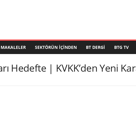
MAKALELER
SEKTÖRÜN İÇINDEN
BT DERGI
BTG TV
arı Hedefte | KVKK’den Yeni Kar