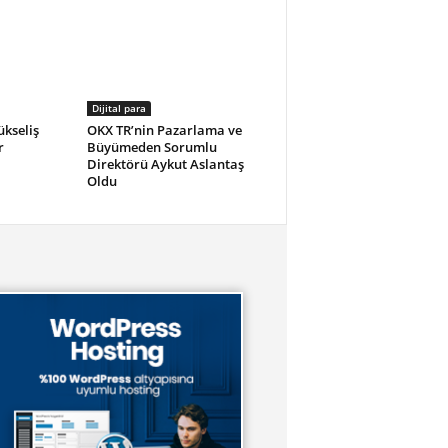
Dijital para
ükseliş
OKX TR’nin Pazarlama ve
r
Büyümeden Sorumlu
Direktörü Aykut Aslantaş
Oldu