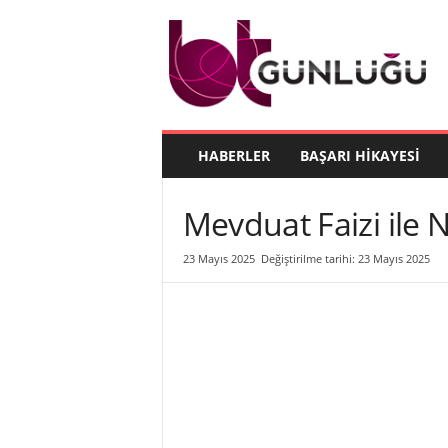
B
T
G
ü
n
l
ü
HABERLER
BAŞARI HIKAYESI
ğ
ü
Mevduat Faizi ile N
23 Mayıs 2025
Değiştirilme tarihi: 23 Mayıs 2025