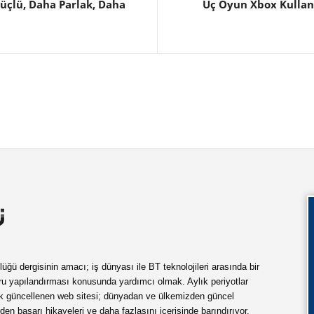
üçlü, Daha Parlak, Daha
Üç Oyun Xbox Kullanı
ü dergisinin amacı; iş dünyası ile BT teknolojileri arasında bir
ru yapılandırması konusunda yardımcı olmak. Aylık periyotlar
ük güncellenen web sitesi; dünyadan ve ülkemizden güncel
rden başarı hikayeleri ve daha fazlasını içerisinde barındırıyor.