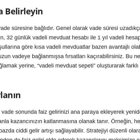
a Belirleyin
vade süresine bağlıdır. Genel olarak vade süresi uzadıkça
n, 32 günlük vadeli mevduat hesabı ile 1 yıl vadeli hesa
ullarına göre kısa vadeli mevduatlar bazen avantajlı olabi
un vadeye bağlanmışsa fırsatları kaçırabilirsiniz. Bu 
amak yerine, “vadeli mevduat sepeti” oluşturarak farklı
rlanın
, vade sonunda faiz gelirinizi ana paraya ekleyerek yenide
manla kazancınızın katlanmasına olanak tanır. Örneğin, he
azda ciddi gelir artışı sağlayabilir. Stratejiyi düzenli ol
rinden de faiz geliri elde ederek kazançlarını maksimize ed