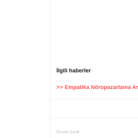
İlgili haberler
>> Empatika Nöropazarlama Ara
Önceki İçerik