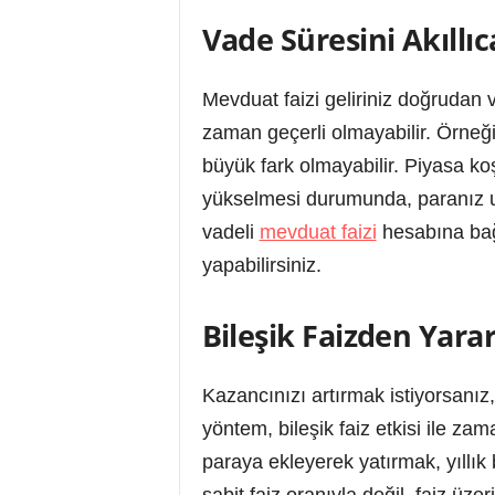
Vade Süresini Akıllıc
Mevduat faizi geliriniz doğrudan 
zaman geçerli olmayabilir. Örneği
büyük fark olmayabilir. Piyasa koş
yükselmesi durumunda, paranız uz
vadeli
mevduat faizi
hesabına bağl
yapabilirsiniz.
Bileşik Faizden Yara
Kazancınızı artırmak istiyorsanız
yöntem, bileşik faiz etkisi ile za
paraya ekleyerek yatırmak, yıllık b
sabit faiz oranıyla değil, faiz üze