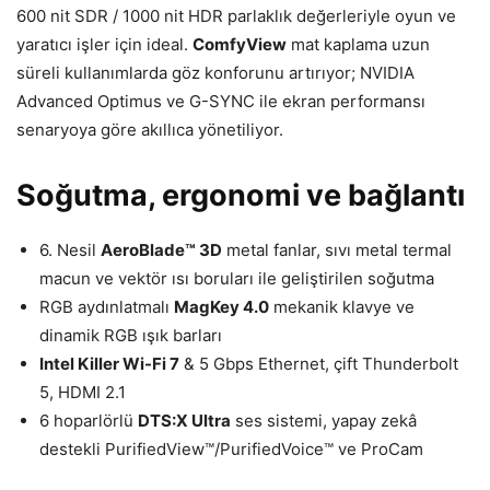
600 nit SDR / 1000 nit HDR parlaklık değerleriyle oyun ve
yaratıcı işler için ideal.
ComfyView
mat kaplama uzun
süreli kullanımlarda göz konforunu artırıyor; NVIDIA
Advanced Optimus ve G-SYNC ile ekran performansı
senaryoya göre akıllıca yönetiliyor.
Soğutma, ergonomi ve bağlantı
6. Nesil
AeroBlade™ 3D
metal fanlar, sıvı metal termal
macun ve vektör ısı boruları ile geliştirilen soğutma
RGB aydınlatmalı
MagKey 4.0
mekanik klavye ve
dinamik RGB ışık barları
Intel Killer Wi-Fi 7
& 5 Gbps Ethernet, çift Thunderbolt
5, HDMI 2.1
6 hoparlörlü
DTS:X Ultra
ses sistemi, yapay zekâ
destekli PurifiedView™/PurifiedVoice™ ve ProCam