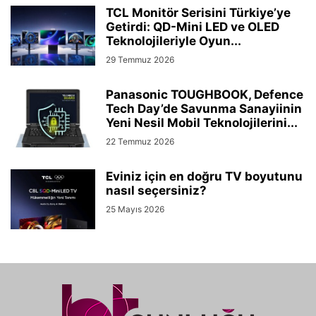
TCL Monitör Serisini Türkiye’ye
Getirdi: QD-Mini LED ve OLED
Teknolojileriyle Oyun...
29 Temmuz 2026
Panasonic TOUGHBOOK, Defence
Tech Day’de Savunma Sanayiinin
Yeni Nesil Mobil Teknolojilerini...
22 Temmuz 2026
Eviniz için en doğru TV boyutunu
nasıl seçersiniz?
25 Mayıs 2026