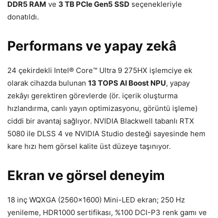
DDR5 RAM
ve
3 TB PCIe Gen5 SSD
seçenekleriyle
donatıldı.
Performans ve yapay zekâ
24 çekirdekli Intel® Core™ Ultra 9 275HX işlemciye ek
olarak cihazda bulunan
13 TOPS AI Boost NPU
, yapay
zekâyı gerektiren görevlerde (ör. içerik oluşturma
hızlandırma, canlı yayın optimizasyonu, görüntü işleme)
ciddi bir avantaj sağlıyor. NVIDIA Blackwell tabanlı RTX
5080 ile DLSS 4 ve NVIDIA Studio desteği sayesinde hem
kare hızı hem görsel kalite üst düzeye taşınıyor.
Ekran ve görsel deneyim
18 inç WQXGA (2560×1600) Mini-LED ekran; 250 Hz
yenileme, HDR1000 sertifikası, %100 DCI-P3 renk gamı ve