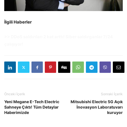
İlgili Haberler
>>
DDoS saldırıları 2 kat arttı! Siber saldırganlar 7/24
çalışıyor!
Önceki İçerik
Sonraki İçerik
Yeni Megane E-Tech Electric
Mitsubishi Electric 5G Açık
Sahneye Çıktı! Tüm Detaylar
İnovasyon Laboratuvarı
Haberimizde
kuruyor