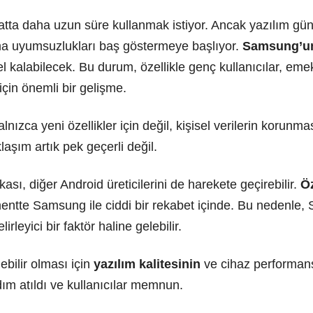
 hatta daha uzun süre kullanmak istiyor. Ancak yazılım gü
ma uyumsuzlukları baş göstermeye başlıyor.
Samsung’un
ncel kalabilecek. Bu durum, özellikle genç kullanıcılar, eme
için önemli bir gelişme.
lnızca yeni özellikler için değil, kişisel verilerin korunm
aşım artık pek geçerli değil.
sı, diğer Android üreticilerini de harekete geçirebilir.
Öz
mentte Samsung ile ciddi bir rekabet içinde. Bu nedenl
lirleyici bir faktör haline gelebilir.
ebilir olması için
yazılım kalitesinin
ve cihaz performans
ım atıldı ve kullanıcılar memnun.