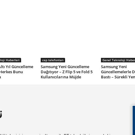
oji Haberleri
cep telefonları
Genel Teknoloji Haber
tı Yıl Güncelleme
Samsung Yeni Güncelleme
Samsung Yeni
 Herkes Bunu
Dağıtıyor – Z Flip 5 ve Fold 5
Güncellemelerle 
u
Kullanıcılarına Müjde
Bastı – Sürekli Ye