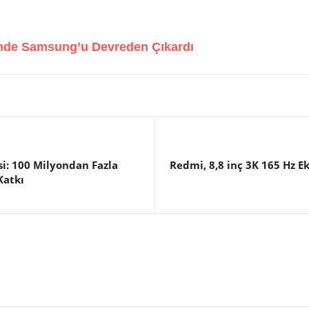
inde Samsung’u Devreden Çıkardı
si: 100 Milyondan Fazla
Redmi, 8,8 inç 3K 165 Hz E
Katkı