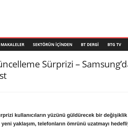
MAKALELER
SEKTÖRÜN İÇINDEN
BT DERGI
BTG TV
Güncelleme Sürprizi – Samsung’
st
prizi kullanıcıların yüzünü güldürecek bir değişiklik 
yeni yaklaşım, telefonların ömrünü uzatmayı hedefliy