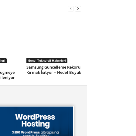
leri
Genel Teknoloji Haberleri
Samsung Güncelleme Rekoru
Düğmeye
Kırmak İsityor – Hedef Büyük
nileniyor