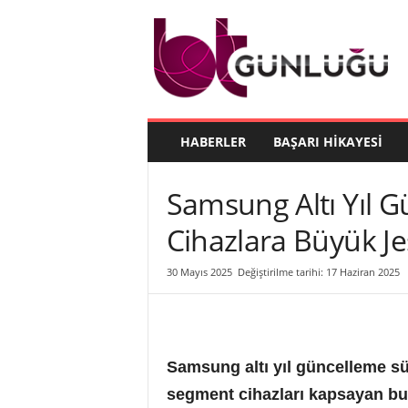
B
T
G
ü
n
l
ü
HABERLER
BAŞARI HIKAYESI
ğ
ü
Samsung Altı Yıl 
Cihazlara Büyük Je
30 Mayıs 2025
Değiştirilme tarihi: 17 Haziran 2025
Samsung altı yıl güncelleme sür
segment cihazları kapsayan bu 