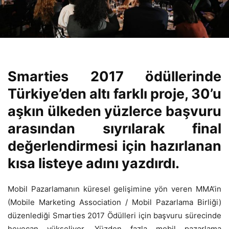
Smarties 2017
ö
düllerinde
Türkiye’den altı farklı proje, 30’u
aşkın ülkeden yüzlerce başvuru
arasından sıyrılarak final
değerlendirmesi i
ç
in hazırlanan
kısa listeye adını yazdırdı.
Mobil Pazarlamanın küresel gelişimine yön veren MMA’in
(Mobile Marketing Association / Mobil Pazarlama Birliği)
düzenlediği Smarties 2017 Ödülleri için başvuru sürecinde
heyecan yükseliyor. Yüzden fazla mobil pazarlama