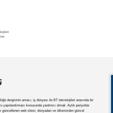
lojileri
irme
ü dergisinin amacı; iş dünyası ile BT teknolojileri arasında bir
ru yapılandırması konusunda yardımcı olmak. Aylık periyotlar
ük güncellenen web sitesi; dünyadan ve ülkemizden güncel