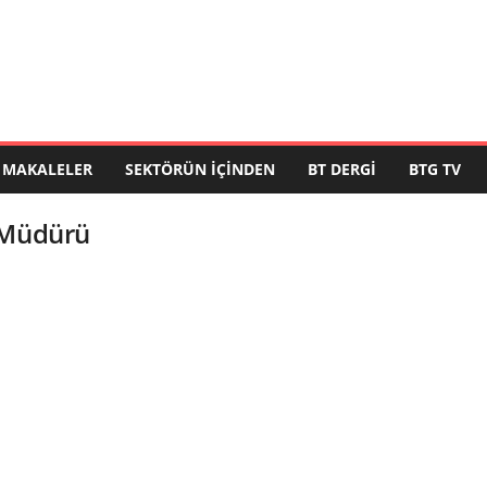
MAKALELER
SEKTÖRÜN İÇINDEN
BT DERGI
BTG TV
 Müdürü