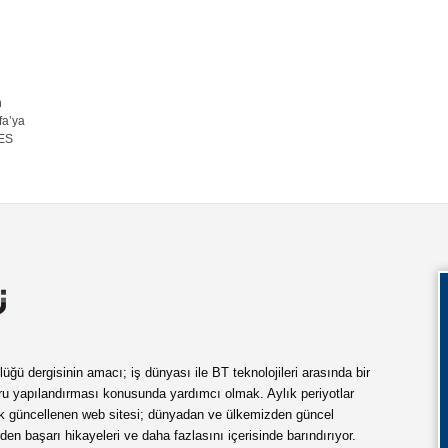
n
fa’ya
GES
ü dergisinin amacı; iş dünyası ile BT teknolojileri arasında bir
ru yapılandırması konusunda yardımcı olmak. Aylık periyotlar
ük güncellenen web sitesi; dünyadan ve ülkemizden güncel
rden başarı hikayeleri ve daha fazlasını içerisinde barındırıyor.