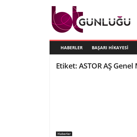
B
T
G
ü
n
l
ü
HABERLER
BAŞARI HIKAYESI
ğ
ü
Etiket: ASTOR AŞ Genel
Haberler