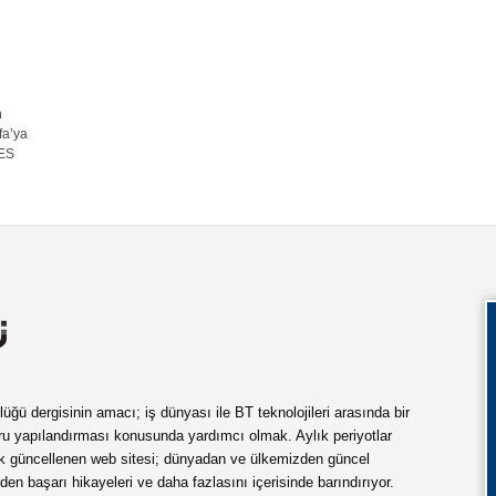
n
fa’ya
GES
ü dergisinin amacı; iş dünyası ile BT teknolojileri arasında bir
ru yapılandırması konusunda yardımcı olmak. Aylık periyotlar
ük güncellenen web sitesi; dünyadan ve ülkemizden güncel
rden başarı hikayeleri ve daha fazlasını içerisinde barındırıyor.