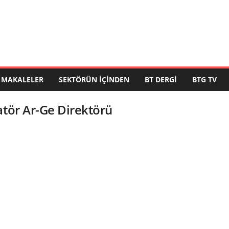
MAKALELER
SEKTÖRÜN İÇINDEN
BT DERGI
BTG TV
atör Ar-Ge Direktörü