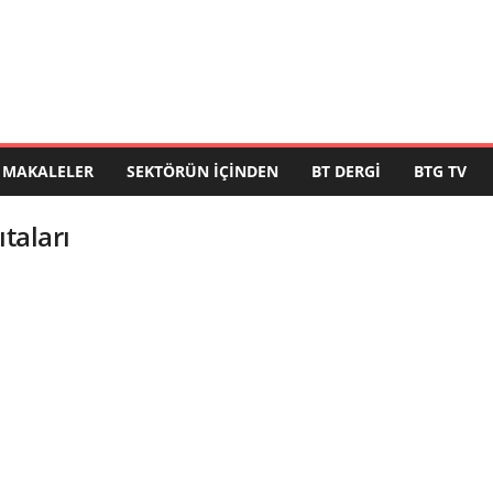
MAKALELER
SEKTÖRÜN İÇINDEN
BT DERGI
BTG TV
taları