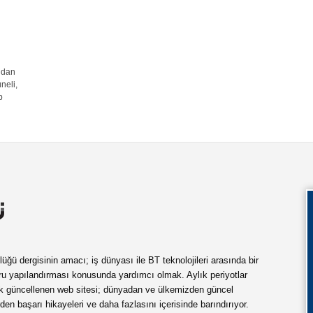
ından
neli,
p
ü dergisinin amacı; iş dünyası ile BT teknolojileri arasında bir
ru yapılandırması konusunda yardımcı olmak. Aylık periyotlar
ük güncellenen web sitesi; dünyadan ve ülkemizden güncel
rden başarı hikayeleri ve daha fazlasını içerisinde barındırıyor.