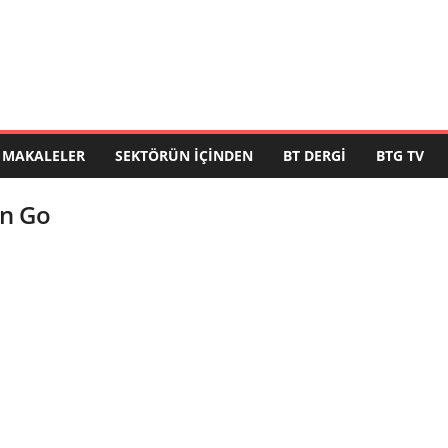
MAKALELER
SEKTÖRÜN İÇINDEN
BT DERGI
BTG TV
on Go