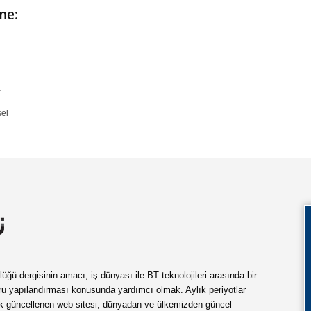
me:
a
sel
ü dergisinin amacı; iş dünyası ile BT teknolojileri arasında bir
ru yapılandırması konusunda yardımcı olmak. Aylık periyotlar
ük güncellenen web sitesi; dünyadan ve ülkemizden güncel