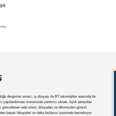
ion
ılar,
ü dergisinin amacı; iş dünyası ile BT teknolojileri arasında bir
ru yapılandırması konusunda yardımcı olmak. Aylık periyotlar
ük güncellenen web sitesi; dünyadan ve ülkemizden güncel
rden başarı hikayeleri ve daha fazlasını içerisinde barındırıyor.