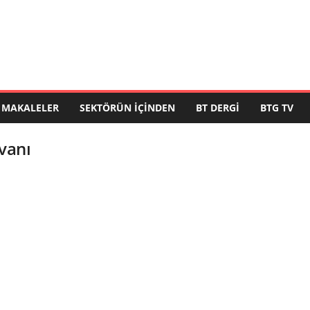
MAKALELER
SEKTÖRÜN İÇINDEN
BT DERGI
BTG TV
vanı