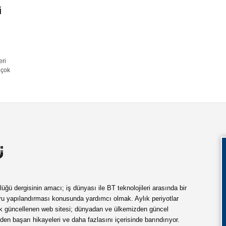
i
eri
 çok
ü dergisinin amacı; iş dünyası ile BT teknolojileri arasında bir
ru yapılandırması konusunda yardımcı olmak. Aylık periyotlar
ük güncellenen web sitesi; dünyadan ve ülkemizden güncel
rden başarı hikayeleri ve daha fazlasını içerisinde barındırıyor.