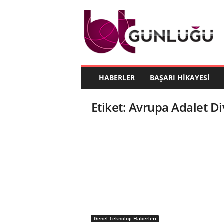
B
T
G
ü
n
l
ü
HABERLER
BAŞARI HIKAYESI
ğ
ü
Etiket: Avrupa Adalet Di
Genel Teknoloji Haberleri