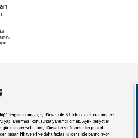
arı
ı
tal
yümeyi
eçen
ü dergisinin amacı; iş dünyası ile BT teknolojileri arasında bir
ru yapılandırması konusunda yardımcı olmak. Aylık periyotlar
ük güncellenen web sitesi; dünyadan ve ülkemizden güncel
rden başarı hikayeleri ve daha fazlasını içerisinde barındırıyor.