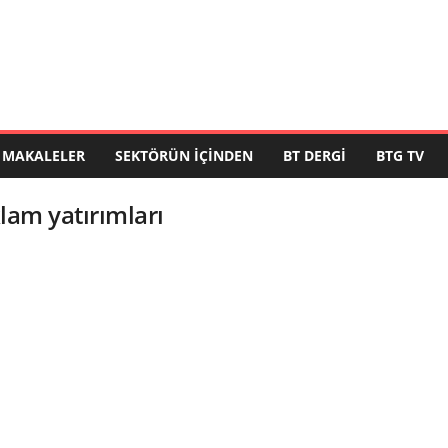
MAKALELER
SEKTÖRÜN İÇINDEN
BT DERGI
BTG TV
klam yatırımları