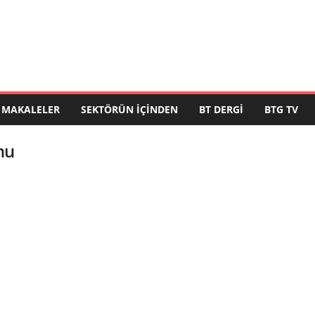
MAKALELER
SEKTÖRÜN İÇINDEN
BT DERGI
BTG TV
nu