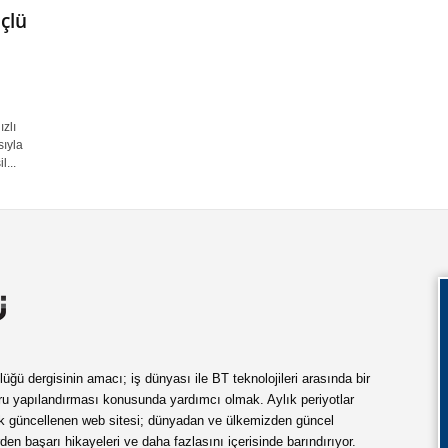
çlü
zlı
sıyla
...
ü dergisinin amacı; iş dünyası ile BT teknolojileri arasında bir
ru yapılandırması konusunda yardımcı olmak. Aylık periyotlar
ük güncellenen web sitesi; dünyadan ve ülkemizden güncel
rden başarı hikayeleri ve daha fazlasını içerisinde barındırıyor.