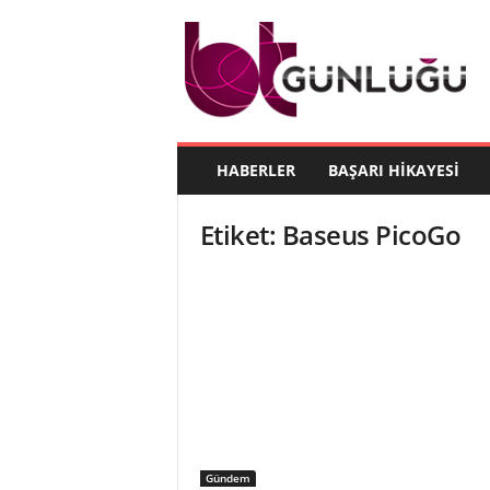
B
T
G
ü
n
l
ü
HABERLER
BAŞARI HIKAYESI
ğ
ü
Etiket: Baseus PicoGo
Gündem