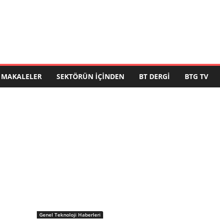
MAKALELER
SEKTÖRÜN İÇINDEN
BT DERGI
BTG TV
Genel Teknoloji Haberleri