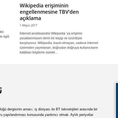
Wikipedia erişiminin
engellenmesine TBV’den
açıklama
1 Mayıs 2017
,
klı
İnternet ansiklopedisi Wikipedia ’ya erişimin
 ilgili
yasaklanmasını derin bir kaygı ve üzüntüyle
karşılıyoruz. Wikipedia, basılı olmayan, sadece internet
üzerinden yayınlanan, doğrudan doğruya kullanıcıların
kattıkları bilgilerle sürekli...
ü dergisinin amacı; iş dünyası ile BT teknolojileri arasında bir
ru yapılandırması konusunda yardımcı olmak. Aylık periyotlar