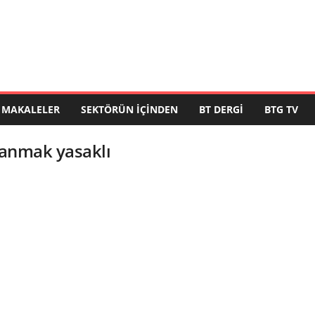
MAKALELER
SEKTÖRÜN İÇINDEN
BT DERGI
BTG TV
llanmak yasaklı