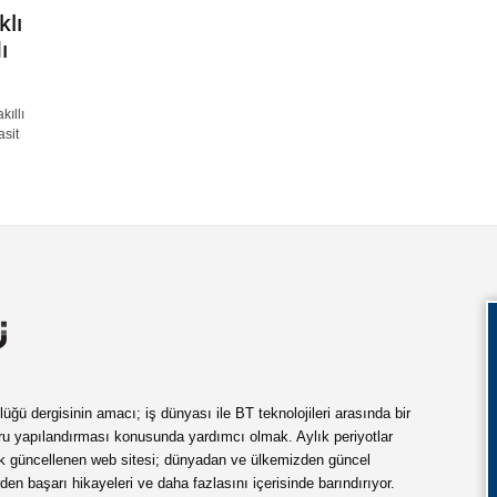
klı
ı
kıllı
asit
ü dergisinin amacı; iş dünyası ile BT teknolojileri arasında bir
ru yapılandırması konusunda yardımcı olmak. Aylık periyotlar
ük güncellenen web sitesi; dünyadan ve ülkemizden güncel
rden başarı hikayeleri ve daha fazlasını içerisinde barındırıyor.