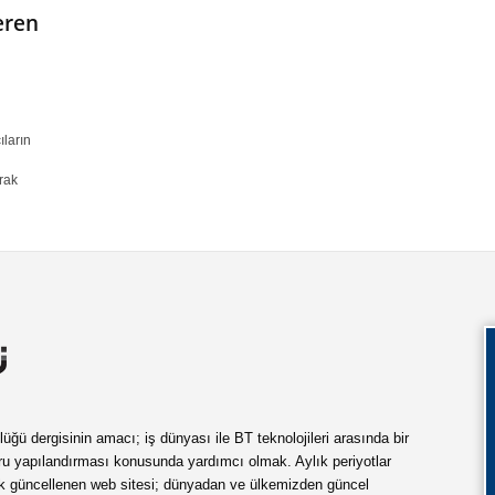
eren
ların
erak
ü dergisinin amacı; iş dünyası ile BT teknolojileri arasında bir
ru yapılandırması konusunda yardımcı olmak. Aylık periyotlar
ük güncellenen web sitesi; dünyadan ve ülkemizden güncel