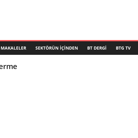
MAKALELER
SEKTÖRÜN İÇINDEN
BT DERGI
BTG TV
derme