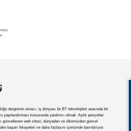
r
rvesi
te
ü dergisinin amacı; iş dünyası ile BT teknolojileri arasında bir
ru yapılandırması konusunda yardımcı olmak. Aylık periyotlar
ük güncellenen web sitesi; dünyadan ve ülkemizden güncel
rden başarı hikayeleri ve daha fazlasını içerisinde barındırıyor.