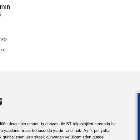
ının
3
 YEO
ı
025
ü dergisinin amacı; iş dünyası ile BT teknolojileri arasında bir
ru yapılandırması konusunda yardımcı olmak. Aylık periyotlar
ük güncellenen web sitesi; dünyadan ve ülkemizden güncel