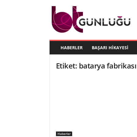
B
T
G
ü
n
l
ü
HABERLER
BAŞARI HIKAYESI
ğ
ü
Etiket: batarya fabrikası
Haberler