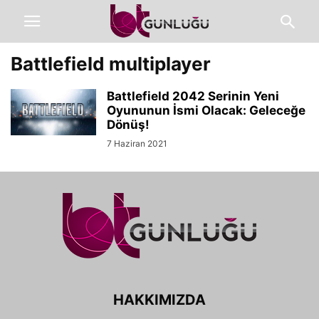
Battlefield multiplayer
Battlefield 2042 Serinin Yeni
Oyununun İsmi Olacak: Geleceğe
Dönüş!
7 Haziran 2021
HAKKIMIZDA