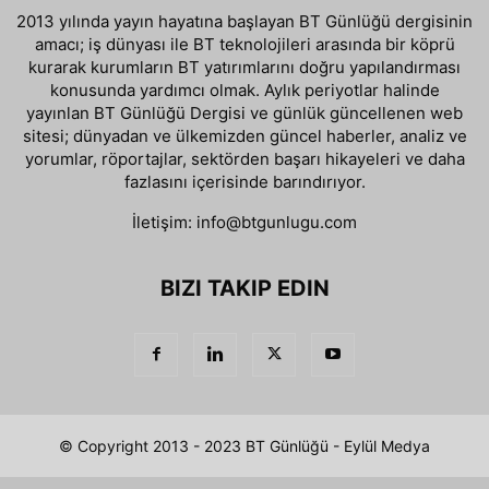
2013 yılında yayın hayatına başlayan BT Günlüğü dergisinin
amacı; iş dünyası ile BT teknolojileri arasında bir köprü
kurarak kurumların BT yatırımlarını doğru yapılandırması
konusunda yardımcı olmak. Aylık periyotlar halinde
yayınlan BT Günlüğü Dergisi ve günlük güncellenen web
sitesi; dünyadan ve ülkemizden güncel haberler, analiz ve
yorumlar, röportajlar, sektörden başarı hikayeleri ve daha
fazlasını içerisinde barındırıyor.
İletişim:
info@btgunlugu.com
BIZI TAKIP EDIN
© Copyright 2013 - 2023 BT Günlüğü - Eylül Medya