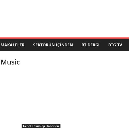
MAKALELER
SEKTÖRÜN İÇINDEN
BT DERGI
BTG TV
 Music
Genel Teknoloji Haberleri