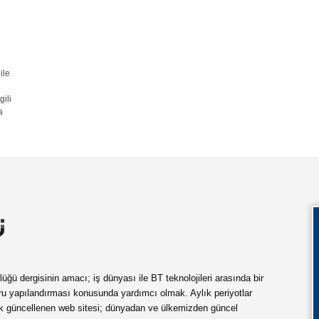
ile
ili
a
ü dergisinin amacı; iş dünyası ile BT teknolojileri arasında bir
ru yapılandırması konusunda yardımcı olmak. Aylık periyotlar
ük güncellenen web sitesi; dünyadan ve ülkemizden güncel