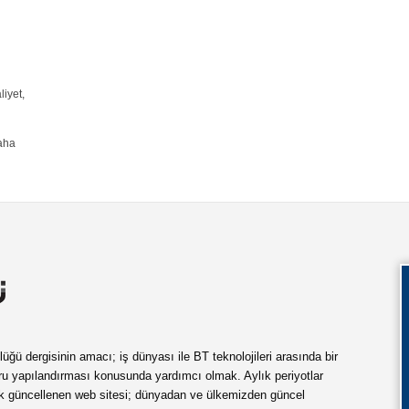
iyet,
aha
ü dergisinin amacı; iş dünyası ile BT teknolojileri arasında bir
ru yapılandırması konusunda yardımcı olmak. Aylık periyotlar
ük güncellenen web sitesi; dünyadan ve ülkemizden güncel