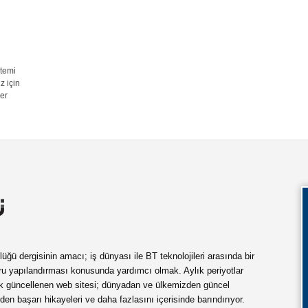
stemi
z için
er
ü dergisinin amacı; iş dünyası ile BT teknolojileri arasında bir
ru yapılandırması konusunda yardımcı olmak. Aylık periyotlar
ük güncellenen web sitesi; dünyadan ve ülkemizden güncel
rden başarı hikayeleri ve daha fazlasını içerisinde barındırıyor.