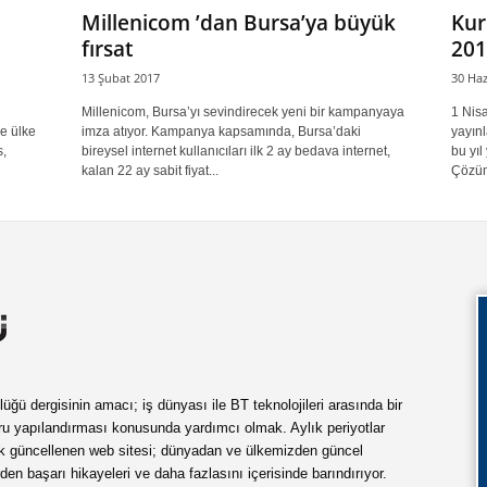
Millenicom ’dan Bursa’ya büyük
Kur
fırsat
201
13 Şubat 2017
30 Haz
Millenicom, Bursa’yı sevindirecek yeni bir kampanyaya
1 Nis
le ülke
imza atıyor. Kampanya kapsamında, Bursa’daki
yayın
,
bireysel internet kullanıcıları ilk 2 ay bedava internet,
bu yıl
kalan 22 ay sabit fiyat...
Çözüm
ü dergisinin amacı; iş dünyası ile BT teknolojileri arasında bir
ru yapılandırması konusunda yardımcı olmak. Aylık periyotlar
ük güncellenen web sitesi; dünyadan ve ülkemizden güncel
rden başarı hikayeleri ve daha fazlasını içerisinde barındırıyor.