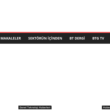
MAKALELER
SEKTÖRÜN İÇINDEN
BT DERGI
BTG TV
Genel Teknoloji Haberleri
Haber