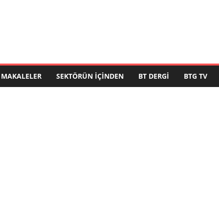
MAKALELER
SEKTÖRÜN İÇINDEN
BT DERGI
BTG TV
ı