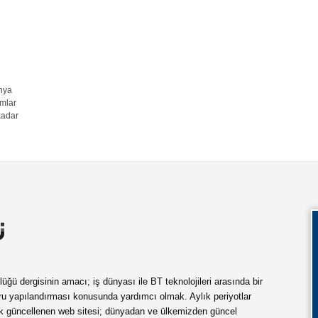
ünya
rmlar
kadar
ü dergisinin amacı; iş dünyası ile BT teknolojileri arasında bir
ru yapılandırması konusunda yardımcı olmak. Aylık periyotlar
ük güncellenen web sitesi; dünyadan ve ülkemizden güncel