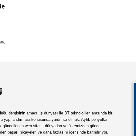
de
n
ta,
ü dergisinin amacı; iş dünyası ile BT teknolojileri arasında bir
ru yapılandırması konusunda yardımcı olmak. Aylık periyotlar
ük güncellenen web sitesi; dünyadan ve ülkemizden güncel
rden başarı hikayeleri ve daha fazlasını içerisinde barındırıyor.