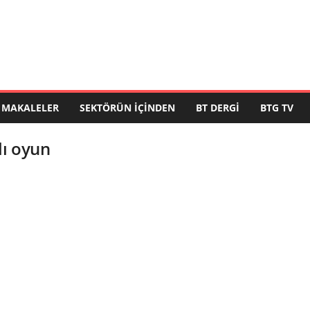
MAKALELER
SEKTÖRÜN İÇINDEN
BT DERGI
BTG TV
lı oyun