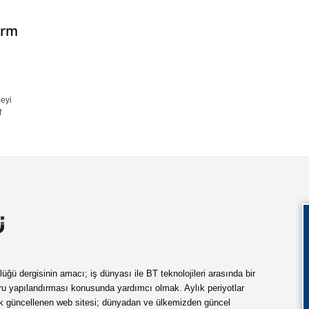
orm
eyi
f
ü dergisinin amacı; iş dünyası ile BT teknolojileri arasında bir
ru yapılandırması konusunda yardımcı olmak. Aylık periyotlar
ük güncellenen web sitesi; dünyadan ve ülkemizden güncel