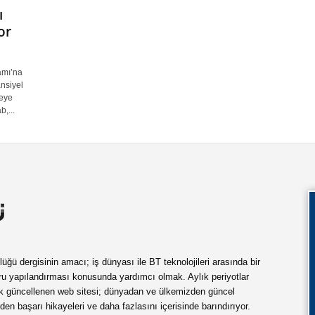
ı
or
amı’na
ansiyel
meye
,...
ü dergisinin amacı; iş dünyası ile BT teknolojileri arasında bir
ru yapılandırması konusunda yardımcı olmak. Aylık periyotlar
ük güncellenen web sitesi; dünyadan ve ülkemizden güncel
rden başarı hikayeleri ve daha fazlasını içerisinde barındırıyor.