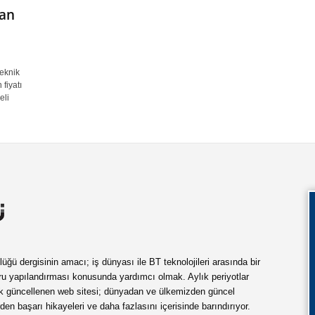
ran
teknik
 fiyatı
eli
ü dergisinin amacı; iş dünyası ile BT teknolojileri arasında bir
ru yapılandırması konusunda yardımcı olmak. Aylık periyotlar
ük güncellenen web sitesi; dünyadan ve ülkemizden güncel
rden başarı hikayeleri ve daha fazlasını içerisinde barındırıyor.