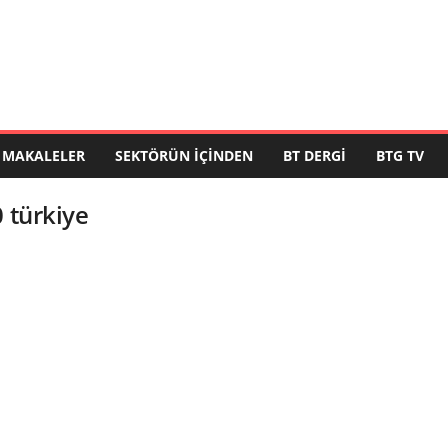
MAKALELER
SEKTÖRÜN İÇINDEN
BT DERGI
BTG TV
 türkiye