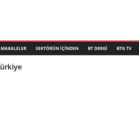
MAKALELER
SEKTÖRÜN İÇINDEN
BT DERGI
BTG TV
türkiye