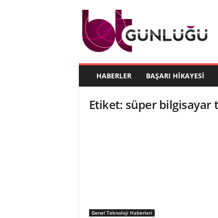
B
T
G
ü
n
l
ü
HABERLER
BAŞARI HIKAYESI
ğ
ü
Etiket: süper bilgisayar 
Genel Teknoloji Haberleri