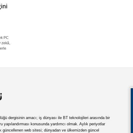
ini
ek PC
y zekâ,
lerle
ü dergisinin amacı; iş dünyası ile BT teknolojileri arasında bir
ru yapılandırması konusunda yardımcı olmak. Aylık periyotlar
ük güncellenen web sitesi; dünyadan ve ülkemizden güncel