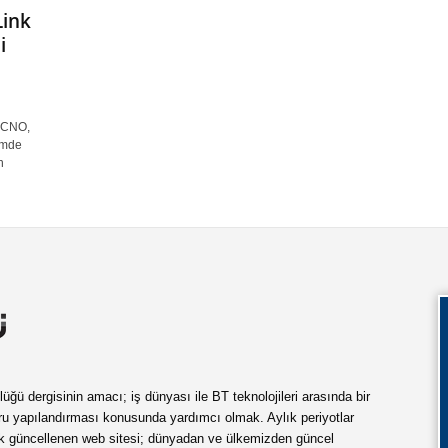
Link
i
TECNO,
şimde
n
ü dergisinin amacı; iş dünyası ile BT teknolojileri arasında bir
ru yapılandırması konusunda yardımcı olmak. Aylık periyotlar
ük güncellenen web sitesi; dünyadan ve ülkemizden güncel