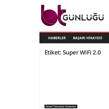
B
T
G
ü
n
l
ü
HABERLER
BAŞARI HIKAYESI
ğ
ü
Etiket: Super WiFi 2.0
Genel Teknoloji Haberleri